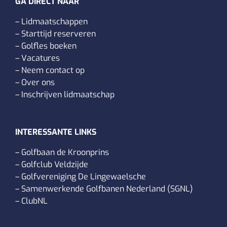
GA DIRECT NAAR
–
Lidmaatschappen
–
Starttijd reserveren
–
Golfles boeken
–
Vacatures
–
Neem contact op
–
Over ons
–
Inschrijven lidmaatschap
INTERESSANTE LINKS
–
Golfbaan de Kroonprins
–
Golfclub Veldzijde
–
Golfvereniging De Lingewaelsche
–
Samenwerkende Golfbanen Nederland (SGNL)
–
ClubNL