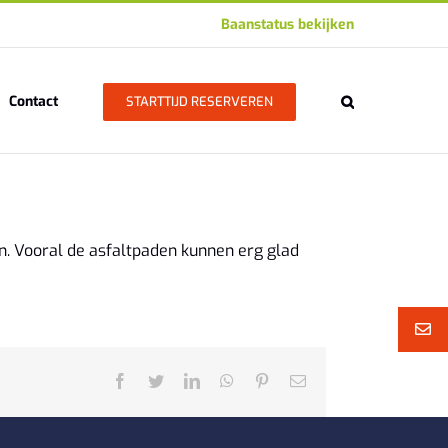
Baanstatus bekijken
Contact
STARTTIJD RESERVEREN
ien. Vooral de asfaltpaden kunnen erg glad
Facebook
Twitter
LinkedIn
WhatsApp
Pinterest
E-
mail