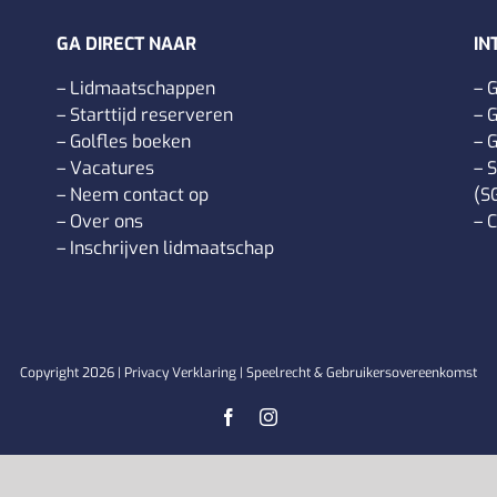
GA DIRECT NAAR
IN
–
Lidmaatschappen
–
G
–
Starttijd reserveren
–
G
–
Golfles boeken
–
G
–
Vacatures
–
S
–
Neem contact op
(S
–
Over ons
–
C
–
Inschrijven lidmaatschap
Copyright
2026 |
Privacy Verklaring
|
Speelrecht & Gebruikersovereenkomst
Facebook
Instagram